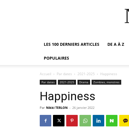
LES 100 DERNIERS ARTICLES
DE A À Z
POPULAIRES
Accueil
Par dates
2021-2025
Happiness
Par dates
2021-2025
Drama
Zombies, monstres
Happiness
Par
Nikki TERLON
-
26 janvier 2022