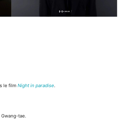
s le film
Night in paradise
.
h Gwang-tae.