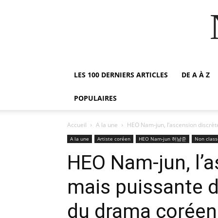
LES 100 DERNIERS ARTICLES
DE A À Z
POPULAIRES
Accueil
A la une
HEO Nam-jun, l’ascension discrè
A la une
Artiste coréen
HEO Nam-jun 허남준
Non class
HEO Nam-jun, l’a
mais puissante 
du drama coréen