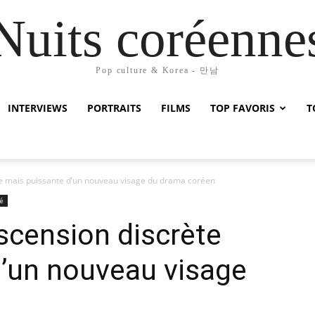
Nuits coréenne
Pop culture & Korea - 만남
INTERVIEWS
PORTRAITS
FILMS
TOP FAVORIS
T
te mais puissante d’un nouveau visage du drama coréen
é
scension discrète
d’un nouveau visage