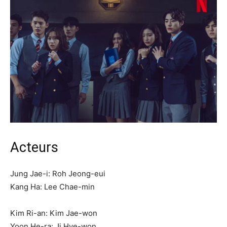
Acteurs
Jung Jae-i: Roh Jeong-eui
Kang Ha: Lee Chae-min
Kim Ri-an: Kim Jae-won
Yoon He-ra: Ji Hye-won