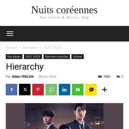
Nuits coréennes
Pop culture & Korea - 만남
Accueil
Par dates
2021-2025
Par dates
2021-2025
Derniers articles
School
Hierarchy
Par
Nikki TERLON
-
28 juin 2024
2955
0