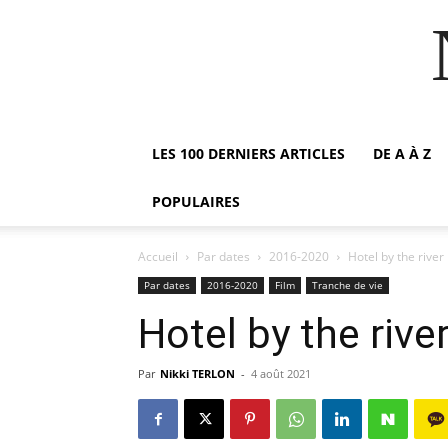
LES 100 DERNIERS ARTICLES
DE A À Z
POPULAIRES
Accueil
Par dates
2016-2020
Hotel by the riv
Par dates
2016-2020
Film
Tranche de vie
Hotel by the ri
Par
Nikki TERLON
-
4 août 2021