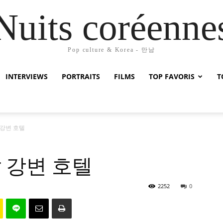
Nuits coréenne
Pop culture & Korea - 만남
INTERVIEWS
PORTRAITS
FILMS
TOP FAVORIS
T
er 강변 호텔
ver 강변 호텔
2252
0