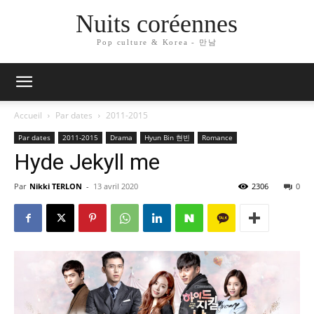
Nuits coréennes
Pop culture & Korea - 만남
Accueil
Par dates
2011-2015
Par dates
2011-2015
Drama
Hyun Bin 현빈
Romance
Hyde Jekyll me
Par
Nikki TERLON
-
13 avril 2020
2306
0