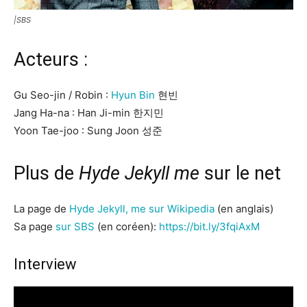
|SBS
Acteurs :
Gu Seo-jin / Robin :
Hyun Bin
현빈
Jang Ha-na : Han Ji-min 한지민
Yoon Tae-joo : Sung Joon 성준
Plus de
Hyde Jekyll me
sur le net
La page de
Hyde Jekyll, me sur Wikipedia
(en anglais)
Sa page
sur SBS
(en coréen):
https://bit.ly/3fqiAxM
Interview