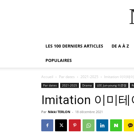
LES 100 DERNIERS ARTICLES
DE A À Z
POPULAIRES
Accueil
Par dates
2021-2025
Imitation 이미테
Par dates
2021-2025
Drama
LEE Jun-young 이준영
R
Imitation 이미
Par
Nikki TERLON
-
18 décembre 2021