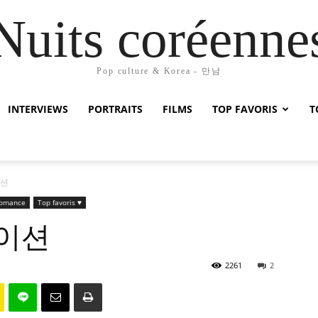
Nuits coréenne
Pop culture & Korea - 만남
INTERVIEWS
PORTRAITS
FILMS
TOP FAVORIS
T
이션
omance
Top favoris ♥
테이션
2261
2