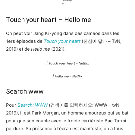
il
Touch your heart – Hello me
On peut voir Jang Ki-yong dans des cameos dans les
1ers épisodes de
Touch your heart
(진심이 닿다 – TvN,
2019) et de
Hello me
(2021).
| Touch your heart – Netflix
| Hello me – Netflix
Search www
Pour
S
earch: WWW
(검색어를 입력하세요: WWW – tvN,
2019), il est Park Morgan, un homme amoureux qui se bat
pour que son couple avec le froide carriériste Bae Ta-mi
perdure. Sa présence à l’écran est manifeste; on a tous