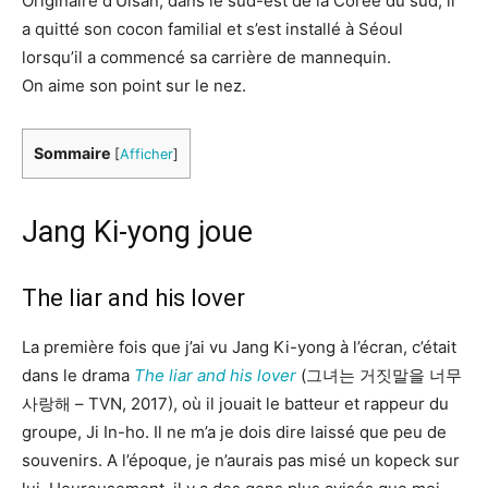
Originaire d’Ulsan, dans le sud-est de la Corée du sud, il
a quitté son cocon familial et s’est installé à Séoul
lorsqu’il a commencé sa carrière de mannequin.
On aime son point sur le nez.
Sommaire
[
Afficher
]
Jang Ki-yong joue
The liar and his lover
La première fois que j’ai vu Jang Ki-yong à l’écran, c’était
dans le drama
The liar and his lover
(그녀는 거짓말을 너무
사랑해 – TVN, 2017), où il jouait le batteur et rappeur du
groupe, Ji In-ho. Il ne m’a je dois dire laissé que peu de
souvenirs. A l’époque, je n’aurais pas misé un kopeck sur