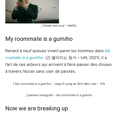
| Sweet and sour – Netflix
My roommate is a gumiho
Renard à neuf queues vivant parmi les hommes dans
My
roomate is a gumiho
(간 떨어지는 동거 – tvN, 2021), il a
l’art de ces acteurs qui arrivent à faire passer des choses
à travers l’écran sans user de paroles.
| My roommate is a gumiho – Jang Ki-yong as Shin Woo-yeo – TvN
| juanxkui Instagram –
My roommate is a gumiho
Now we are breaking up