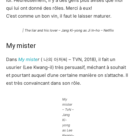
lui. Heureusement, il y a des gens plus avisés que moi
qui lui ont donné des rôles. Merci à eux!
C’est comme un bon vin, il faut le laisser maturer.
| The liar and his lover – Jang Ki-yong as Ji In-ho – Netflix
My mister
Dans
My miste
r
( 나의 아저씨 – TVN, 2018), il fait un
usurier (Lee Kwang-il) très persuasif, méchant à souhait
et pourtant auquel d’une certaine manière on s’attache. Il
est très convaincant dans son rôle.
My
mister
– TvN –
Jang
Ki-
yong
as Lee
Kwang-