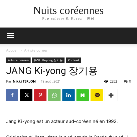
Nuits coréennes
Pop culture & Korea - 만남
Accueil
Artiste coréen
Artiste coréen
JANG Ki-yong 장기용
Portrait
JANG Ki-yong 장기용
Par
Nikki TERLON
-
19 août 2021
2282
0
Jang Ki-yong est un acteur sud-coréen né en 1992.