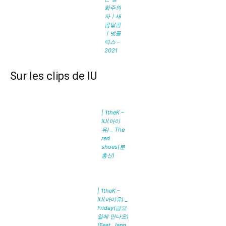
화주의
자ㅣ새
콤달콤
ㅣ넷플
릭스 –
2021
Sur les clips de IU
| 1theK –
IU(아이
유) _ The
red
shoes(분
홍신)
| 1theK –
IU(아이유) _
Friday(금요
일에 만나요)
(Feat. Jang