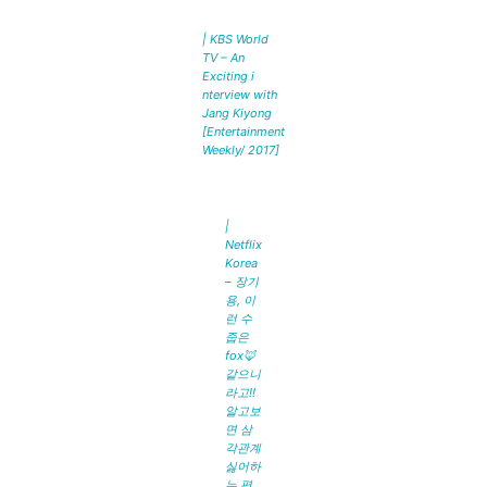
| KBS World
TV – An
Exciting i
nterview with
Jang Kiyong
[Entertainment
Weekly/ 2017]
|
Netflix
Korea
– 장기
용, 이
런 수
줍은
fox🦊
같으니
라고!!
알고보
면 삼
각관계
싫어하
는 평