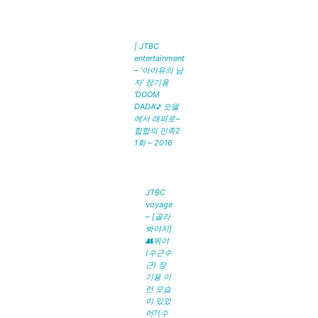
| JTBC
entertainment
– ‘아이유의 남
자’ 장기용
‘DOOM
DADA’♪ 모델
에서 래퍼로~
힙합의 민족2
1회 – 2016
JTBC
voyage
– [골라
봐야지]
👥뭐야
(수근수
근) 장
기용 이
런 모습
이 있었
어?(수