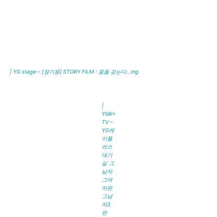
| YG stage – [장기용] STORY FILM : 꿈을 걷는다…ing
|
YGK+
TV –
YG케
이플
러스
대기
실 그
남자
그여
자편
그남
자3
편