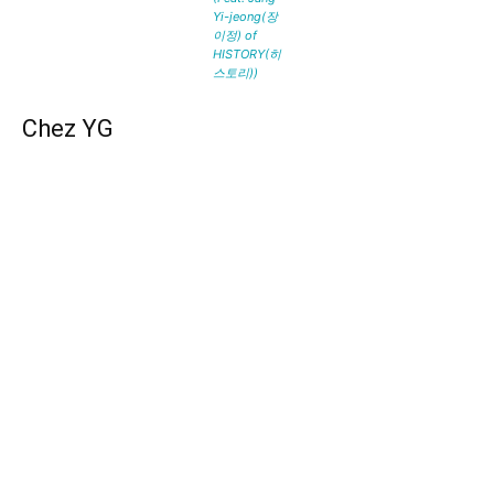
Yi-jeong(장
이정) of
HISTORY(히
스토리))
Chez YG