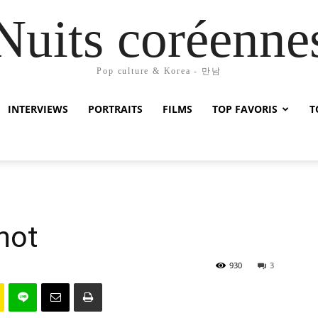
Nuits coréenne
Pop culture & Korea - 만남
INTERVIEWS
PORTRAITS
FILMS
TOP FAVORIS
T
hot
930
3