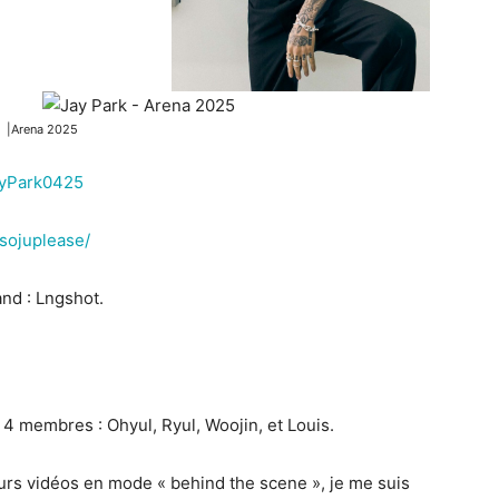
|Arena 2025
ayPark0425
sojuplease/
nd : Lngshot.
membres : Ohyul, Ryul, Woojin, et Louis.
eurs vidéos en mode « behind the scene », je me suis