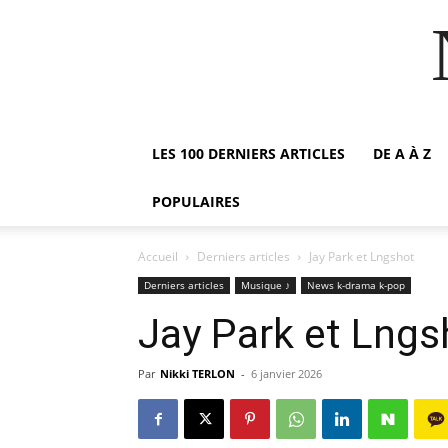
LES 100 DERNIERS ARTICLES
DE A À Z
POPULAIRES
Accueil
Derniers articles
Jay Park et Lngshot
Derniers articles
Musique ♪
News k-drama k-pop
Jay Park et Lngs
Par
Nikki TERLON
-
6 janvier 2026