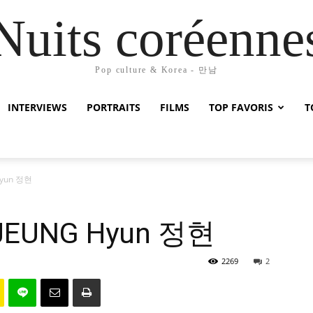
Nuits coréenne
Pop culture & Korea - 만남
INTERVIEWS
PORTRAITS
FILMS
TOP FAVORIS
T
Hyun 정현
 JEUNG Hyun 정현
2269
2