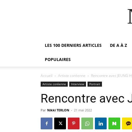
LES 100 DERNIERS ARTICLES
DE A À Z
POPULAIRES
Accueil
Artiste coréenne
Rencontre avec JEUNG 
Artiste coréenne
Interview
Portrait
Rencontre avec
Par
Nikki TERLON
-
21 mai 2022