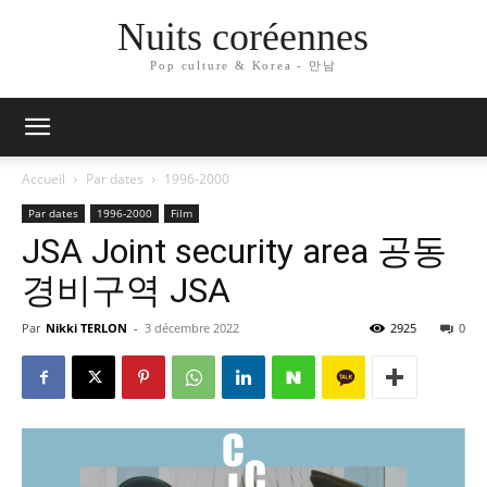
Nuits coréennes
Pop culture & Korea - 만남
Accueil
Par dates
1996-2000
Par dates
1996-2000
Film
JSA Joint security area 공동
경비구역 JSA
Par
Nikki TERLON
-
3 décembre 2022
2925
0