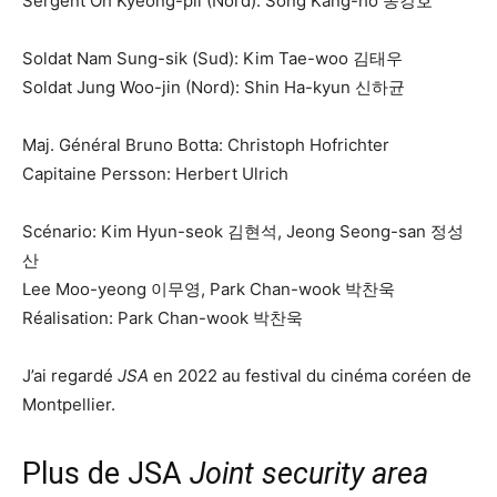
Sergent Oh Kyeong-pil (Nord): Song Kang-ho 송강호
Soldat Nam Sung-sik (Sud): Kim Tae-woo 김태우
Soldat Jung Woo-jin (Nord): Shin Ha-kyun 신하균
Maj. Général Bruno Botta: Christoph Hofrichter
Capitaine Persson: Herbert Ulrich
Scénario: Kim Hyun-seok 김현석, Jeong Seong-san 정성
산
Lee Moo-yeong 이무영, Park Chan-wook 박찬욱
Réalisation: Park Chan-wook 박찬욱
J’ai regardé
JSA
en 2022 au festival du cinéma coréen de
Montpellier.
Plus de JSA
Joint security area