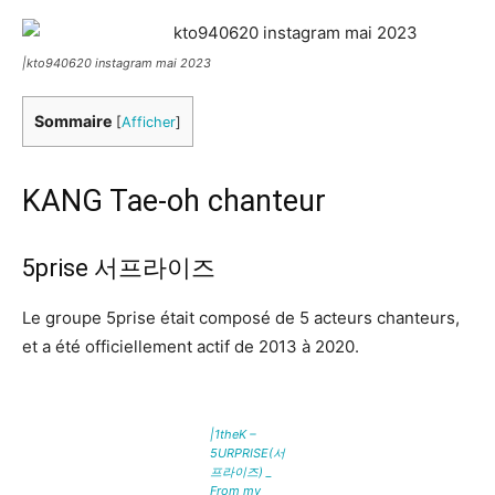
|kto940620 instagram mai 2023
Sommaire
[
Afficher
]
KANG Tae-oh chanteur
5prise 서프라이즈
Le groupe 5prise était composé de 5 acteurs chanteurs,
et a été officiellement actif de 2013 à 2020.
|1theK –
5URPRISE(서
프라이즈) _
From my