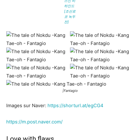
스신 비
하인드
[조선로
코 녹두
전]
|Fantagio
Images sur Naver:
https://shorturl.at/egCG4
https://m.post.naver.com/
Love with flaws