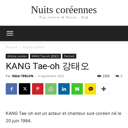
Nuits coréennes
Pop culture & Korea - 만남
Accueil
Artiste coréen
Artiste coréen
KANG Tae-oh 강태오
Portrait
KANG Tae-oh 강태오
Par
Nikki TERLON
-
3 septembre 2022
2329
0
KANG Tae-oh est un acteur et chanteur sud-coréen né le
20 juin 1994.