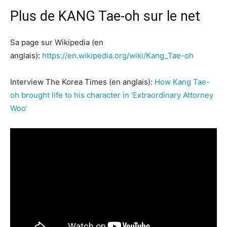
Plus de KANG Tae-oh sur le net
Sa page sur Wikipedia (en
anglais):
https://en.wikipedia.org/wiki/Kang_Tae-oh
Interview The Korea Times (en anglais):
How Kang Tae-
oh brought life to his character in ‘Extraordinary Attorney
Woo’