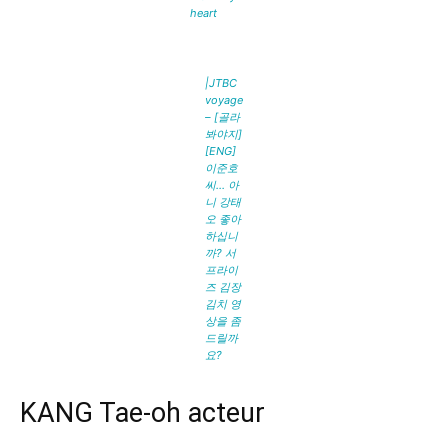
heart
|JTBC
voyage
– [골라
봐야지]
[ENG]
이준호
씨… 아
니 강태
오 좋아
하십니
까? 서
프라이
즈 김장
김치 영
상을 좀
드릴까
요?
KANG Tae-oh acteur