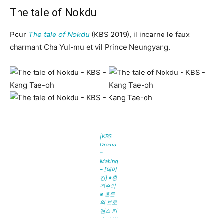
The tale of Nokdu
Pour
The tale of Nokdu
(KBS 2019), il incarne le faux
charmant Cha Yul-mu et vil Prince Neungyang.
|KBS
Drama
–
Making
– [메이
킹] ※충
격주의
※ 혼돈
의 브로
맨스 키