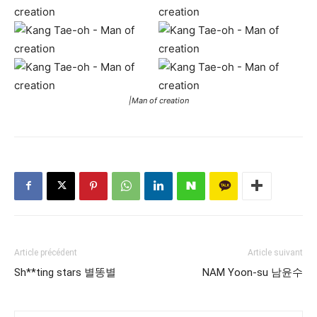
|Man of creation
Article précédent
Article suivant
Sh**ting stars 별똥별
NAM Yoon-su 남윤수