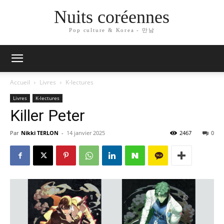
Nuits coréennes
Pop culture & Korea - 만남
Accueil
Livres
K-lectures
Livres
K-lectures
Killer Peter
Par
Nikki TERLON
-
14 janvier 2025
2467
0