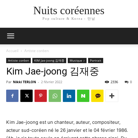
Nuits coréennes
Pop culture & Korea - 만남
Accueil
Artiste coréen
Artiste coréen
KIM Jae-joong 김재중
Musique ♪
Portrait
Kim Jae-joong 김재중
Par
Nikki TERLON
-
2 février 2022
2336
0
Kim Jae-joong est un chanteur, auteur, compositeur,
acteur sud-coréen né le 26 janvier et le 04 février 1986.