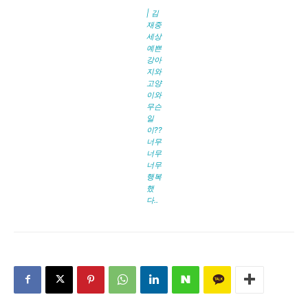
| 김
재중
세상
예쁜
강아
지와
고양
이와
무슨
일
이??
너무
너무
너무
행복
했
다..