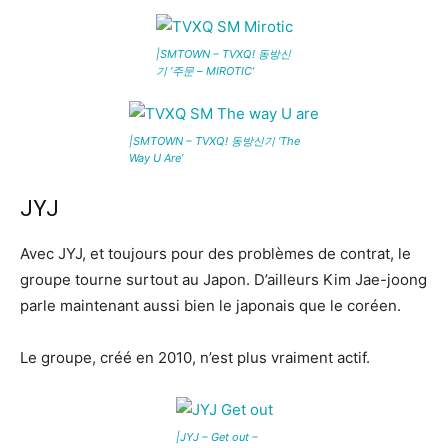
|SMTOWN – TVXQ! 동방신
기 ‘주문 – MIROTIC’
|SMTOWN – TVXQ! 동방신기 ‘The
Way U Are’
JYJ
Avec JYJ, et toujours pour des problèmes de contrat, le
groupe tourne surtout au Japon. D’ailleurs Kim Jae-joong
parle maintenant aussi bien le japonais que le coréen.
Le groupe, créé en 2010, n’est plus vraiment actif.
|JYJ – Get out –