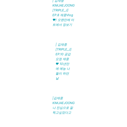
| 김재중
KIMJAEJOONG
[TRIPLE_J]
EP.8 재중Vlog
❤️/ 오랜만에 마
트에서 장보기
| 김재중
[TRIPLE_J]
EP.10 공감
요정 재중
❤️ 10년만
에 예능 나
들이 하던
날
|김재중
KIMJAEJOONG
나 진심으로 잘
찍고싶었다고