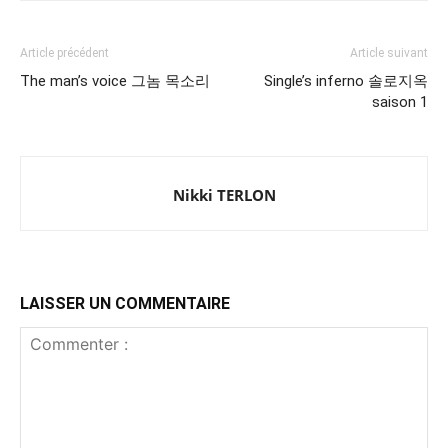
Article précédent
Article suivant
The man’s voice 그놈 목소리
Single’s inferno 솔로지옥
saison 1
Nikki TERLON
LAISSER UN COMMENTAIRE