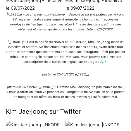
|jj_1986_jj – Le chanteur, qui visiblement s’ennuie avant une plateau sur Arirang
TV lance un instalive dans lequel il grignote, il chantonne, il taquine les
employés du lieu (qui gloussent en retour). Il teste des filtres, admire son
vêtement et met en garde contre les rhumes d’été. 09/07/2022
| jj_1986_jj
– Pour la soirée du Nouvel an 2021/2022, Kim Jae-joong lance un
Instalive, et se retrouve finalement avec l’une de ses soeurs, avant d’être tout
surpris d’apprendre que ses parents sont aussi sur Instagram. Il finit par passer
minuit en compagnie de son ami No Min-woo. Vous pouvez retrouver une
transcription de la soirée en anglais sur le blog de
Jyj3
.
|Instalive 25/10/2021 jj_1986_jj
|Instalive 21/10/2021 jj_1986_jj
– Comme KIM Jaejoong n’a pas trouvé de taxi,
il nous a offert un Instalive pendant qu’il longeait le fleuve Han, en nous parlant
de manger et de bière, du froid et de ses jambes qui lui faisaient mal.
Kim Jae-joong sur Twitter