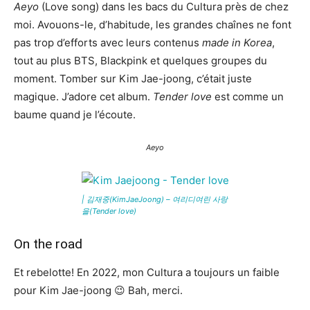
Aeyo
(Love song) dans les bacs du Cultura près de chez
moi. Avouons-le, d’habitude, les grandes chaînes ne font
pas trop d’efforts avec leurs contenus
made in Korea
,
tout au plus BTS, Blackpink et quelques groupes du
moment. Tomber sur Kim Jae-joong, c’était juste
magique. J’adore cet album.
Tender love
est comme un
baume quand je l’écoute.
Aeyo
| 김재중(KimJaeJoong) – 여리디여린 사랑
을(Tender love)
On the road
Et rebelotte! En 2022, mon Cultura a toujours un faible
pour Kim Jae-joong 😉 Bah, merci.