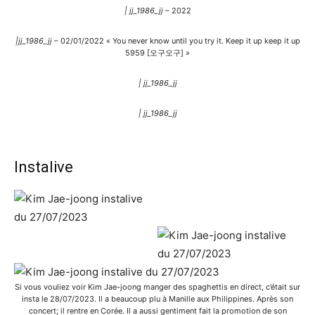
| jj_1986_jj
– 2022
|jj_1986_jj
– 02/01/2022 « You never know until you try it. Keep it up keep it up
5959 [오구오구] »
| jj_1986_jj
| jj_1986_jj
Instalive
Si vous vouliez voir Kim Jae-joong manger des spaghettis en direct, c’était sur
insta le 28/07/2023. Il a beaucoup plu à Manille aux Philippines. Après son
concert; il rentre en Corée. Il a aussi gentiment fait la promotion de son