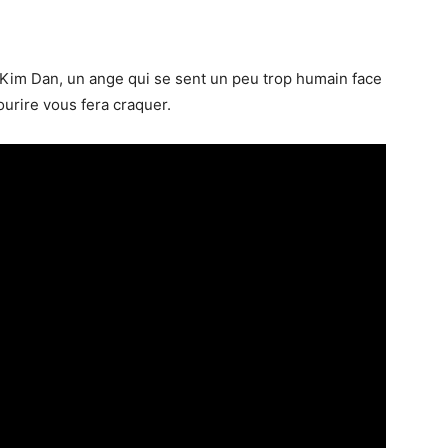
t Kim Dan, un ange qui se sent un peu trop humain face
ourire vous fera craquer.