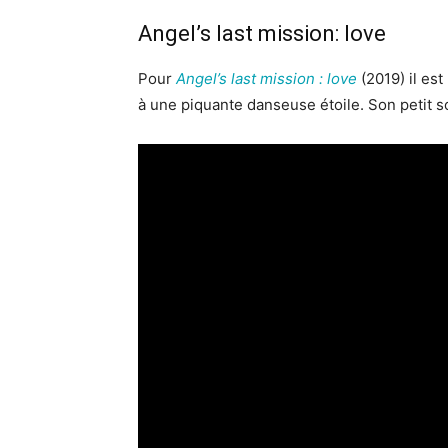
Angel’s last mission: love
Pour
Angel’s last mission : love
(2019) il es
à une piquante danseuse étoile. Son petit s