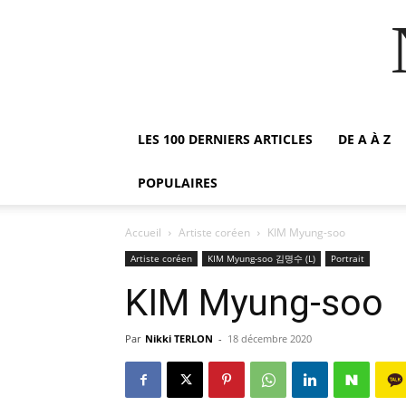
LES 100 DERNIERS ARTICLES
DE A À Z
POPULAIRES
Accueil
Artiste coréen
KIM Myung-soo
Artiste coréen
KIM Myung-soo 김명수 (L)
Portrait
KIM Myung-soo
Par
Nikki TERLON
-
18 décembre 2020