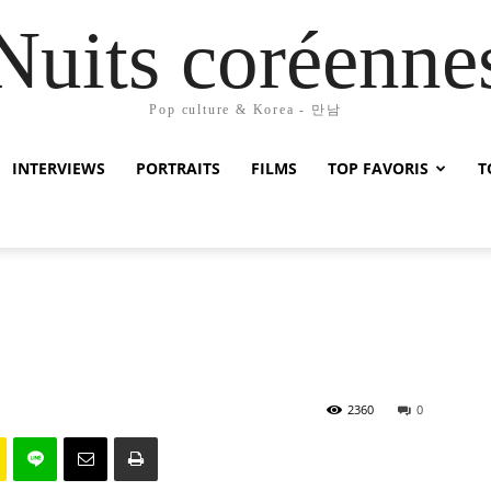
Nuits coréenne
Pop culture & Korea - 만남
INTERVIEWS
PORTRAITS
FILMS
TOP FAVORIS
T
2360
0