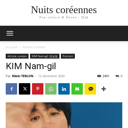
Nuits coréennes
Pop culture & Korea - 만남
Accueil
Artiste coréen
Artiste coréen
KIM Nam-gil 김남길
Portrait
KIM Nam-gil
Par
Nikki TERLON
-
12 décembre 2020
2401
0