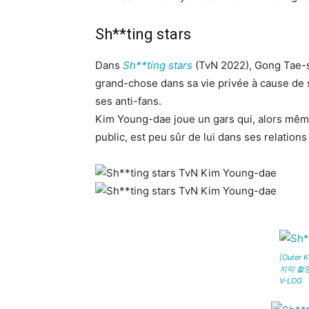
Sh**ting stars
Dans
Sh**ting stars
(TvN 2022), Gong Tae-s
grand-chose dans sa vie privée à cause de s
ses anti-fans.
Kim Young-dae joue un gars qui, alors même
public, est peu sûr de lui dans ses relations 
|Outer
지막 촬영
V-LOG