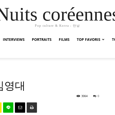
Nuits coréenne
Pop culture & Korea - 만남
INTERVIEWS
PORTRAITS
FILMS
TOP FAVORIS
T
e 김영대
3064
0