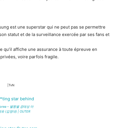
ung est une superstar qui ne peut pas se permettre
on statut et de la surveillance exercée par ses fans et
 qu’il affiche une assurance à toute épreuve en
privées, voire parfois fragile.
|TvN
 Korea – 별똥별 공태성 마
 (김영대) | OUTER