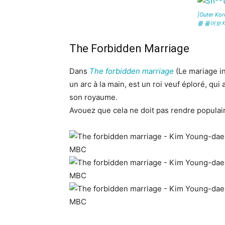
|Outer K
를 풀어보자!
The Forbidden Marriage
Dans
The forbidden marriage
(Le mariage in
un arc à la main, est un roi veuf éploré, qu
son royaume.
Avouez que cela ne doit pas rendre populai