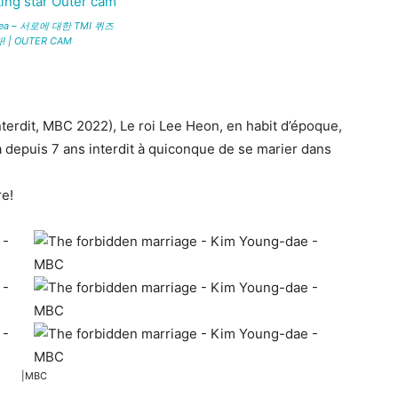
orea – 서로에 대한 TMI 퀴즈
 | OUTER CAM
terdit, MBC 2022), Le roi Lee Heon, en habit d’époque,
i a depuis 7 ans interdit à quiconque de se marier dans
re!
|MBC