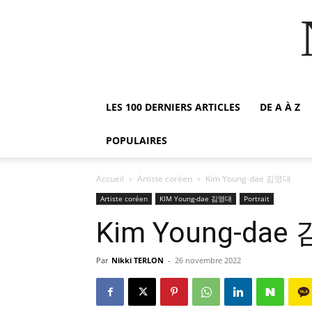
LES 100 DERNIERS ARTICLES
DE A À Z
POPULAIRES
Accueil
Artiste coréen
Kim Young-dae 김영대
Artiste coréen
KIM Young-dae 김영대
Portrait
Kim Young-da
Par
Nikki TERLON
-
26 novembre 2022