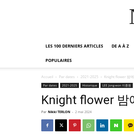
LES 100 DERNIERS ARTICLES
DE A À Z
POPULAIRES
Accueil
Par dates
2021-2025
Knight flower 
Par dates
2021-2025
Historique
LEE Jong-won 이종원
Knight flower
Par
Nikki TERLON
-
2 mai 2024