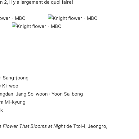
n 2, il y a largement de quoi faire!
im Sang-joong
ee Ki-woo
sangdan, Jang So-woon : Yoon Sa-bong
im Mi-kyung
ik
ès
Flower That Blooms at Night
de Ttol-i, Jeongro,