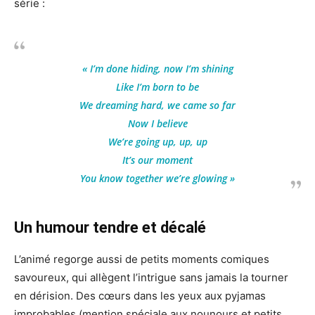
série :
« I’m done hiding, now I’m shining
Like I’m born to be
We dreaming hard, we came so far
Now I believe
We’re going up, up, up
It’s our moment
You know together we’re glowing »
Un humour tendre et décalé
L’animé regorge aussi de petits moments comiques
savoureux, qui allègent l’intrigue sans jamais la tourner
en dérision. Des cœurs dans les yeux aux pyjamas
improbables (mention spéciale aux nounours et petits