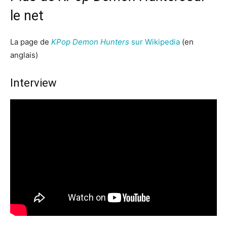
le net
La page de
KPop Demon Hunters
sur Wikipedia
(en
anglais)
Interview