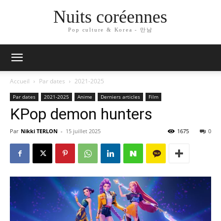
Nuits coréennes
Pop culture & Korea - 만남
Accueil
Par dates
2021-2025
Par dates
2021-2025
Anime
Derniers articles
Film
KPop demon hunters
Par
Nikki TERLON
-
15 juillet 2025
1675
0