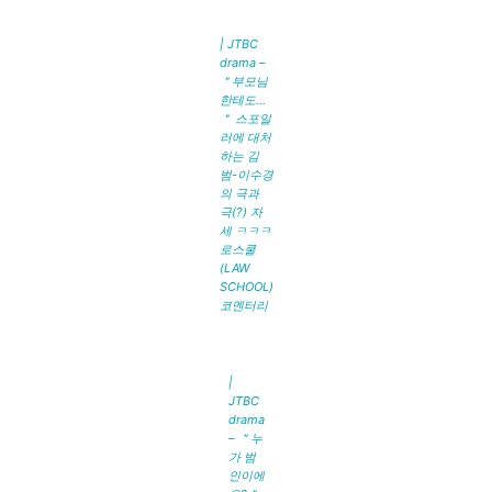
| JTBC
drama –
＂부모님
한테도…
＂ 스포일
러에 대처
하는 김
범-이수경
의 극과
극(?) 자
세 ㅋㅋㅋ
로스쿨
(LAW
SCHOOL)
코멘터리
|
JTBC
drama
– ＂누
가 범
인이에