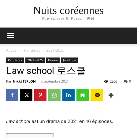
Nuits coréennes
Pop culture & Korea - 만남
Accueil
Par dates
2021-2025
Par dates
2021-2025
Drama
Juridique
Law school 로스쿨
Par
Nikki TERLON
-
5 septembre 2021
2266
0
Law school
est un drama de 2021 en 16 épisodes.