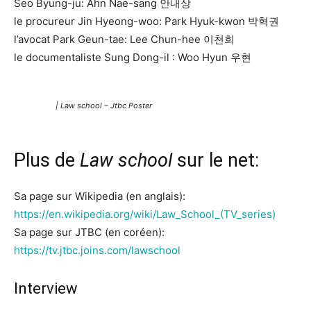
Seo Byung-ju: Ahn Nae-sang 안내상
le procureur Jin Hyeong-woo: Park Hyuk-kwon 박혁권
l’avocat Park Geun-tae: Lee Chun-hee 이천희
le documentaliste Sung Dong-il : Woo Hyun 우현
| Law school – Jtbc Poster
Plus de
Law school
sur le net:
Sa page sur Wikipedia (en anglais):
https://en.wikipedia.org/wiki/Law_School_(TV_series)
Sa page sur JTBC (en coréen):
https://tv.jtbc.joins.com/lawschool
Interview