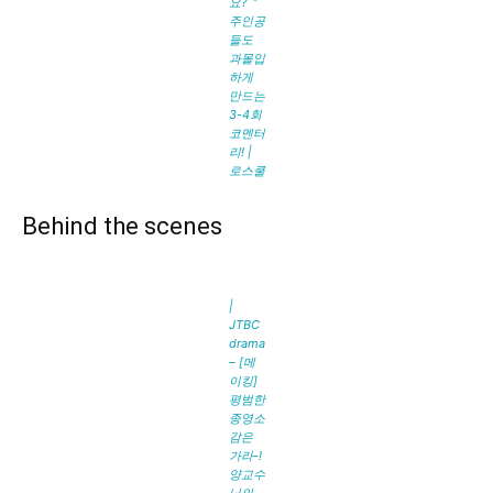
요?＂
주인공
들도
과몰입
하게
만드는
3-4회
코멘터
리! |
로스쿨
Behind the scenes
|
JTBC
drama
– [메
이킹]
평범한
종영소
감은
가라-!
양교수