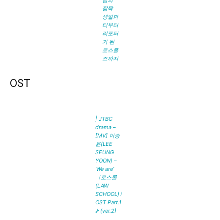
님의
깜짝
생일파
티부터
리포터
가 된
로스쿨
즈까지
OST
| JTBC
drama –
[MV] 이승
윤(LEE
SEUNG
YOON) –
‘We are’
〈로스쿨
(LAW
SCHOOL)〉
OST Part.1
♪ (ver.2)