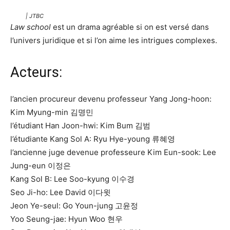
| JTBC
Law school
est un drama agréable si on est versé dans
l’univers juridique et si l’on aime les intrigues complexes.
Acteurs:
l’ancien procureur devenu professeur Yang Jong-hoon:
Kim Myung-min 김명민
l’étudiant Han Joon-hwi: Kim Bum 김범
l’étudiante Kang Sol A: Ryu Hye-young 류혜영
l’ancienne juge devenue professeure Kim Eun-sook: Lee
Jung-eun 이정은
Kang Sol B: Lee Soo-kyung 이수경
Seo Ji-ho: Lee David 이다윗
Jeon Ye-seul: Go Youn-jung 고윤정
Yoo Seung-jae: Hyun Woo 현우