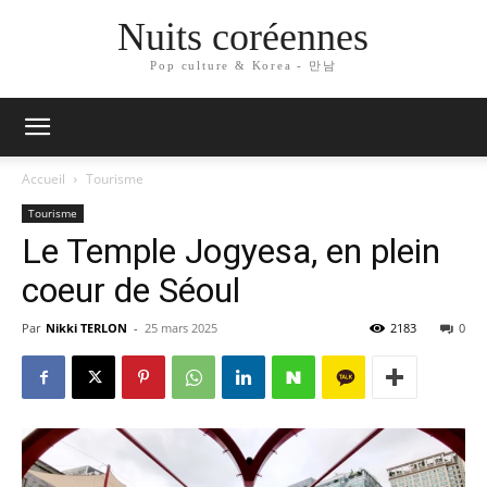
Nuits coréennes
Pop culture & Korea - 만남
Accueil
Tourisme
Tourisme
Le Temple Jogyesa, en plein
coeur de Séoul
Par
Nikki TERLON
-
25 mars 2025
2183
0