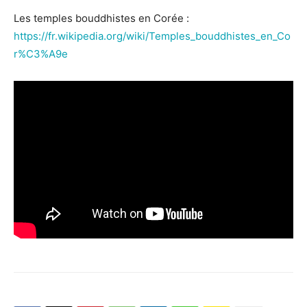
Les temples bouddhistes en Corée :
https://fr.wikipedia.org/wiki/Temples_bouddhistes_en_Co
r%C3%A9e