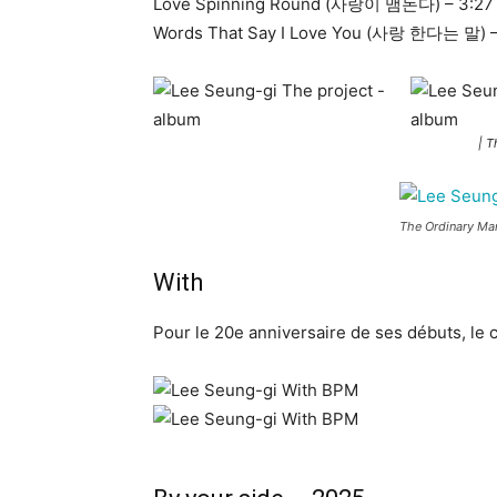
Love Spinning Round (사랑이 맴돈다) – 3:27
Words That Say I Love You (사랑 한다는 말) –
| T
The Ordinary 
With
Pour le 20e anniversaire de ses débuts, le c