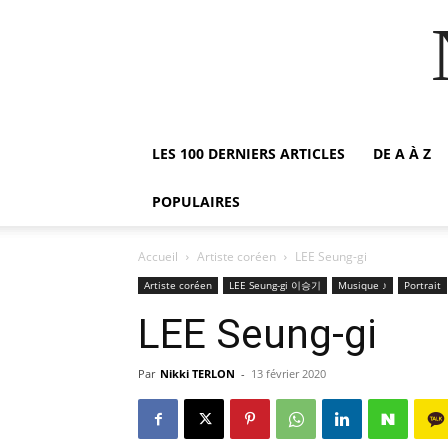
LES 100 DERNIERS ARTICLES
DE A À Z
POPULAIRES
Accueil
Artiste coréen
LEE Seung-gi
Artiste coréen
LEE Seung-gi 이승기
Musique ♪
Portrait
LEE Seung-gi
Par
Nikki TERLON
-
13 février 2020