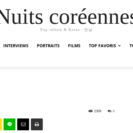
Nuits coréenne
Pop culture & Korea - 만남
INTERVIEWS
PORTRAITS
FILMS
TOP FAVORIS
T
2309
0