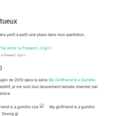
ntueux
faire petit à petit une place dans mon panthéon.
r is Present | 이승기
0
oupin de 2010 dans la série
My Girlfriend Is a Gumiho
.
éditif, je me suis tout doucement laissée charmer par
stoire.