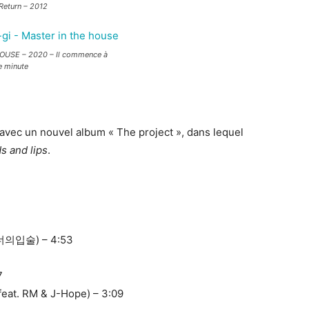
turn – 2012
OUSE – 2020 –
Il commence à
e minute
avec un nouvel album « The project », dans lequel
s and lips
.
 너의입술) – 4:53
7
at. RM & J-Hope) – 3:09