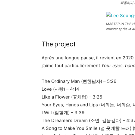
되돌리다 Re
MASTER IN THE H
chanter après la 4
The project
Après une longue pause, il revient en 2020 
j’aime tout particulièrement
Your eyes, hand
The Ordinary Man (뻔한남자) – 5:26
Love (사랑) – 4:14
Like a Flower (꽃처럼) – 3:26
Your Eyes, Hands and Lips (너의눈, 너의손,
I Will (잘할게) – 3:39
The Dreamers Dream (소년, 길을걷다) – 4:3
A Song to Make You Smile (널 웃게할 노래) (fe