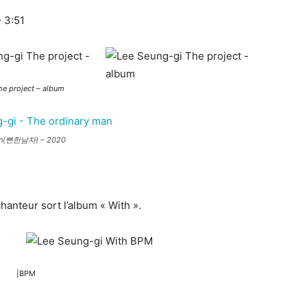
 3:51
he project – album
Man(뻔한남자) – 2020
hanteur sort l’album « With ».
|BPM