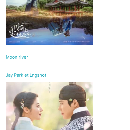
Moon river
Jay Park et Lngshot