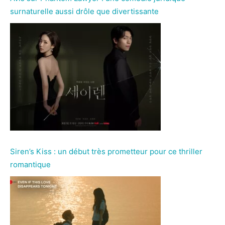
surnaturelle aussi drôle que divertissante
Siren’s Kiss : un début très prometteur pour ce thriller
romantique