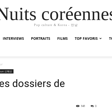
Nuits coréenne
Pop culture & Korea - 만남
INTERVIEWS
PORTRAITS
FILMS
TOP FAVORIS
T
our
-sun 신혜선
 Les dossiers de
141
0