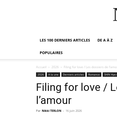
LES 100 DERNIERS ARTICLES
DE A À Z
POPULAIRES
Accueil
2026
Filing for love / Les dossiers de l’am
2026
A la une
Derniers articles
Romance
SHIN Hye
Filing for love /
l’amour
Par
Nikki TERLON
-
16 juin 2026