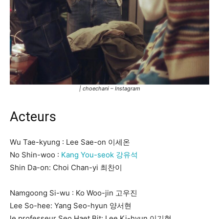
| choechani – Instagram
Acteurs
Wu Tae-kyung : Lee Sae-on 이세온
No Shin-woo :
Kang You-seok 강유석
Shin Da-on: Choi Chan-yi 최찬이
Namgoong Si-wu : Ko Woo-jin 고우진
Lee So-hee: Yang Seo-hyun 양서현
le professeur Seo Haet Bit: Lee Ki-hyun 이기현