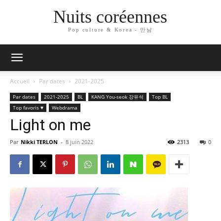
Nuits coréennes
Pop culture & Korea - 만남
Accueil
Par dates
2021-2025
Par dates
2021-2025
BL
KANG You-seok 강유석
Top BL
Top favoris ♥
Webdrama
Light on me
Par
Nikki TERLON
-
8 juin 2022
2313
0