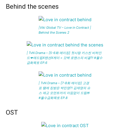
Behind the scenes
|Viki Global TV – Love in Contract |
Behind the Scenes 2
| TvN Drama – [5-6화 메이킹] 첫사랑 키스씬 비하인
드💋애드립X텐션X케미 = 갓벽 로맨스의 비결?! #월수
금화목토 EP.6
| TvN Drama – [7-8화 메이킹] 고경
표 땜에 킹받은 박민영?! 김재영의 슈
스 애교 모먼트까지 아낌없이 드림🤟
#월수금화목토 EP.8
OST