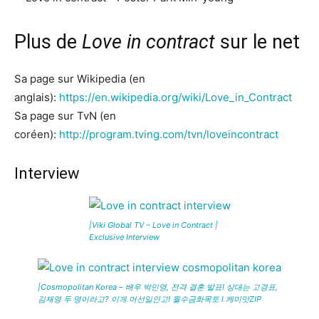
Plus de
Love in contract
sur le net
Sa page sur Wikipedia (en
anglais):
https://en.wikipedia.org/wiki/Love_in_Contract
Sa page sur TvN (en
coréen):
http://program.tving.com/tvn/loveincontract
Interview
|Viki Global TV – Love in Contract |
Exclusive Interview
|Cosmopolitan Korea – 배우 박민영, 전격 결혼 발표! 상대는 고경표,
김재영 두 명이라고? 이게 머선일인고! 월수금화목토 l 케미맛ZIP