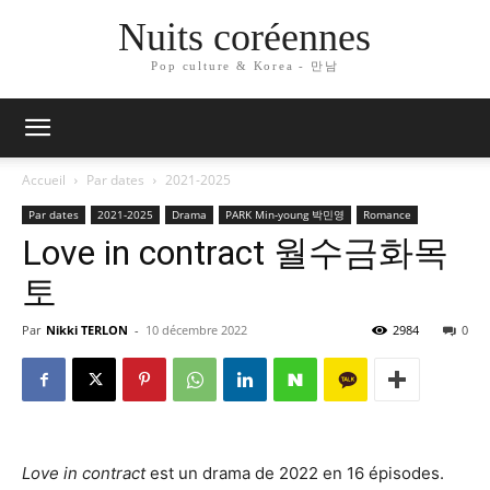
Nuits coréennes
Pop culture & Korea - 만남
Accueil
Par dates
2021-2025
Par dates
2021-2025
Drama
PARK Min-young 박민영
Romance
Love in contract 월수금화목
토
Par
Nikki TERLON
-
10 décembre 2022
2984
0
Love in contract
est un drama de 2022 en 16 épisodes.