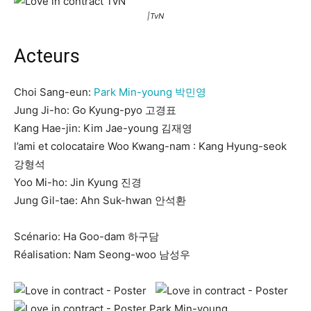
|TvN
Acteurs
Choi Sang-eun:
Park Min-young 박민영
Jung Ji-ho: Go Kyung-pyo 고경표
Kang Hae-jin: Kim Jae-young 김재영
l’ami et colocataire Woo Kwang-nam : Kang Hyung-seok
강형석
Yoo Mi-ho: Jin Kyung 진경
Jung Gil-tae: Ahn Suk-hwan 안석환
Scénario: Ha Goo-dam 하구담
Réalisation: Nam Seong-woo 남성우