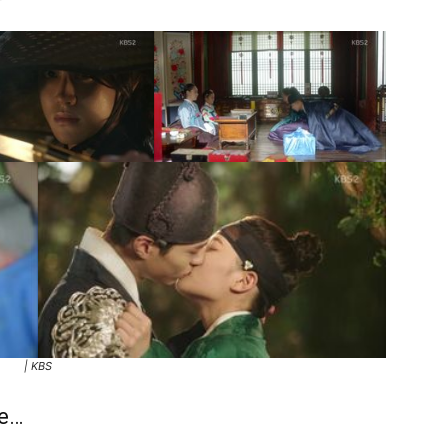
| KBS
te…