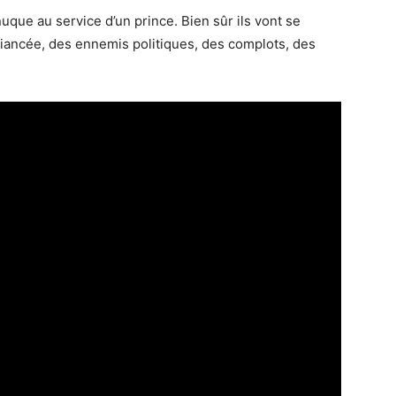
uque au service d’un prince. Bien sûr ils vont se
 fiancée, des ennemis politiques, des complots, des