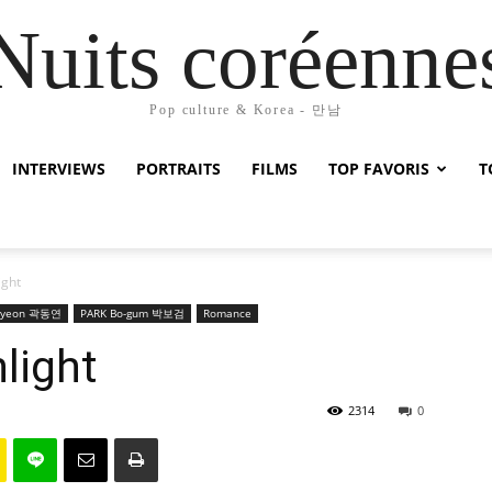
Nuits coréenne
Pop culture & Korea - 만남
INTERVIEWS
PORTRAITS
FILMS
TOP FAVORIS
T
ight
-yeon 곽동연
PARK Bo-gum 박보검
Romance
light
2314
0