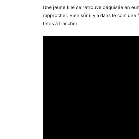
Une jeune fille se retrouve déguisée en eun
rapprocher. Bien sûr il y a dans le coin une
têtes à trancher.