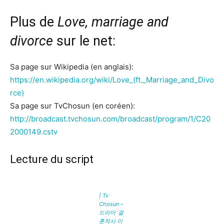
Plus de
Love, marriage and
divorce
sur le net:
Sa page sur Wikipedia (en anglais):
https://en.wikipedia.org/wiki/Love_(ft._Marriage_and_Divo
rce)
Sa page sur TvChosun (en coréen):
http://broadcast.tvchosun.com/broadcast/program/1/C20
2000149.cstv
Lecture du script
| Tv
Chosun –
드라마 ‘결
혼작사 이