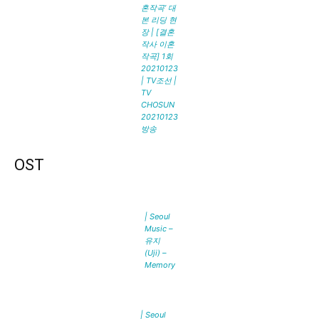
혼작곡’ 대
본 리딩 현
장 | [결혼
작사 이혼
작곡] 1회
20210123
| TV조선 |
TV
CHOSUN
20210123
방송
OST
| Seoul
Music –
유지
(Uji) –
Memory
| Seoul