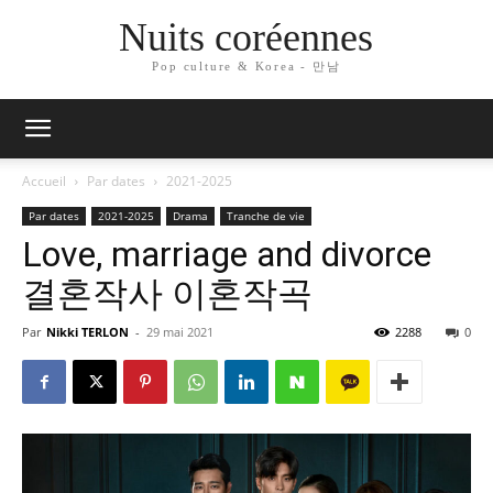
Nuits coréennes
Pop culture & Korea - 만남
Accueil
Par dates
2021-2025
Par dates
2021-2025
Drama
Tranche de vie
Love, marriage and divorce
결혼작사 이혼작곡
Par
Nikki TERLON
-
29 mai 2021
2288
0