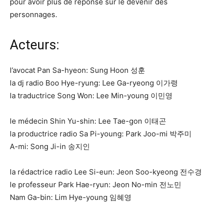
pour avoir plus de réponse sur le devenir des
personnages.
Acteurs:
l’avocat Pan Sa-hyeon: Sung Hoon 성훈
la dj radio Boo Hye-ryung: Lee Ga-ryeong 이가령
la traductrice Song Won: Lee Min-young 이민영
le médecin Shin Yu-shin: Lee Tae-gon 이태곤
la productrice radio Sa Pi-young: Park Joo-mi 박주미
A-mi: Song Ji-in 송지인
la rédactrice radio Lee Si-eun: Jeon Soo-kyeong 전수경
le professeur Park Hae-ryun: Jeon No-min 전노민
Nam Ga-bin: Lim Hye-young 임혜영