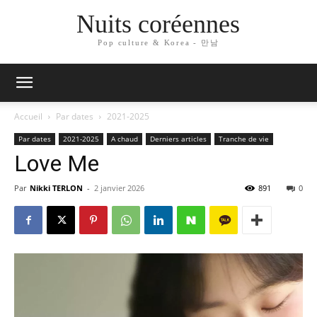
Nuits coréennes
Pop culture & Korea - 만남
Accueil
Par dates
2021-2025
Par dates
2021-2025
A chaud
Derniers articles
Tranche de vie
Love Me
Par
Nikki TERLON
-
2 janvier 2026
891
0