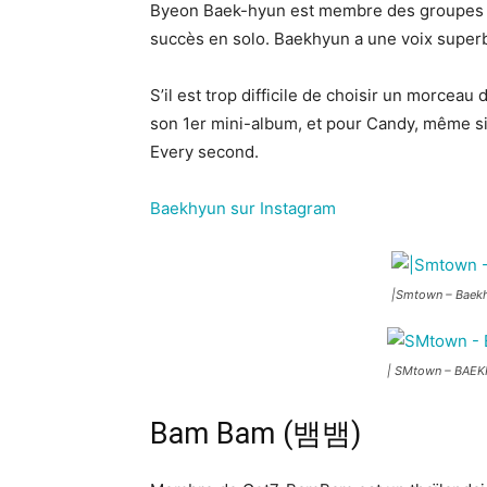
Byeon Baek-hyun est membre des groupes
succès en solo. Baekhyun a une voix super
S’il est trop difficile de choisir un morceau
son 1er mini-album, et pour Candy, même si 
Every second.
Baekhyun sur Instagram
|Smtown – Baekh
| SMtown – BAE
Bam Bam (뱀뱀)