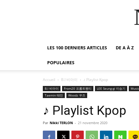
LES 100 DERNIERS ARTICLES
DE A À Z
POPULAIRES
Accueil
B.I 비아이
♪ Playlist Kpop
B.I 비아이
From20 프롬트웬티
LEE Seung-gi 이승기
Musi
Taemin 태민
Woodz 우즈
♪ Playlist Kpop
Par
Nikki TERLON
-
21 novembre 2020