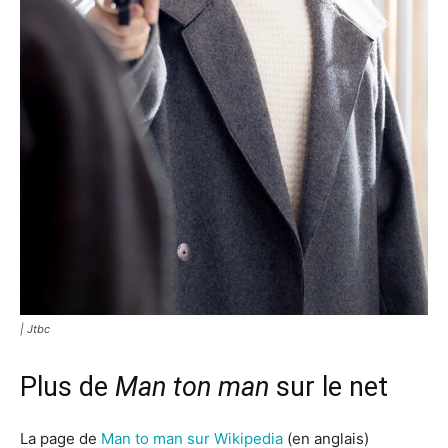
| Jtbc
Plus de
Man ton man
sur le net
La page de
Man to man sur Wikipedia
(en anglais)