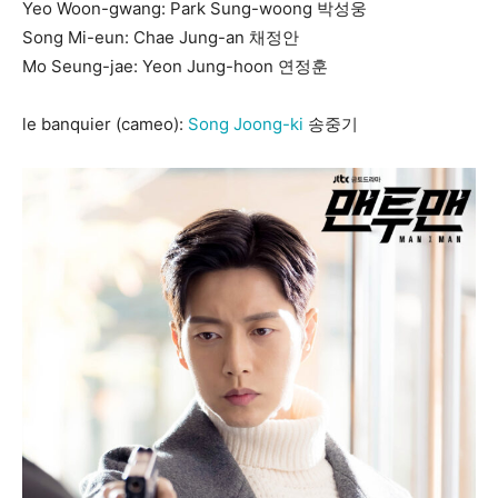
Yeo Woon-gwang: Park Sung-woong 박성웅
Song Mi-eun: Chae Jung-an 채정안
Mo Seung-jae: Yeon Jung-hoon 연정훈
le banquier (cameo):
Song Joong-ki
송중기