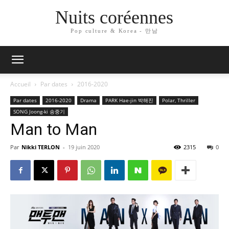
Nuits coréennes
Pop culture & Korea - 만남
Accueil
Par dates
2016-2020
Par dates
2016-2020
Drama
PARK Hae-jin 박해진
Polar, Thriller
SONG Joong-ki 송중기
Man to Man
Par
Nikki TERLON
-
19 juin 2020
2315
0