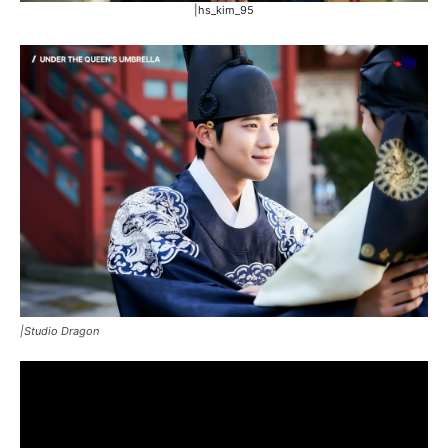
|hs_kim_95
|Studio Dragon