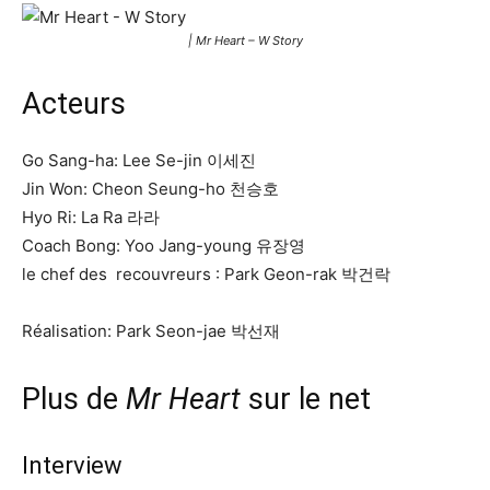
| Mr Heart – W Story
Acteurs
Go Sang-ha: Lee Se-jin 이세진
Jin Won: Cheon Seung-ho 천승호
Hyo Ri: La Ra 라라
Coach Bong: Yoo Jang-young 유장영
le chef des recouvreurs : Park Geon-rak 박건락
Réalisation: Park Seon-jae 박선재
Plus de
Mr Heart
sur le net
Interview