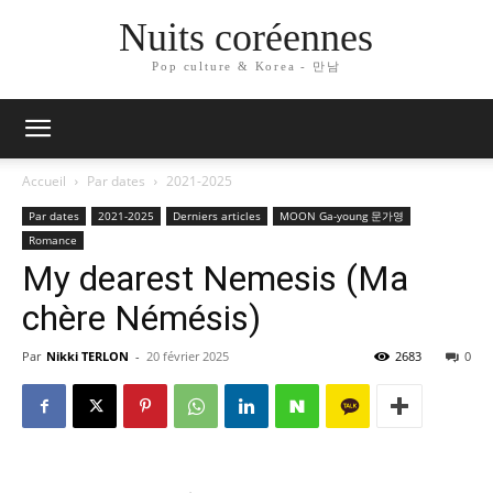
Nuits coréennes
Pop culture & Korea - 만남
Accueil
Par dates
2021-2025
Par dates
2021-2025
Derniers articles
MOON Ga-young 문가영
Romance
My dearest Nemesis (Ma
chère Némésis)
Par
Nikki TERLON
-
20 février 2025
2683
0