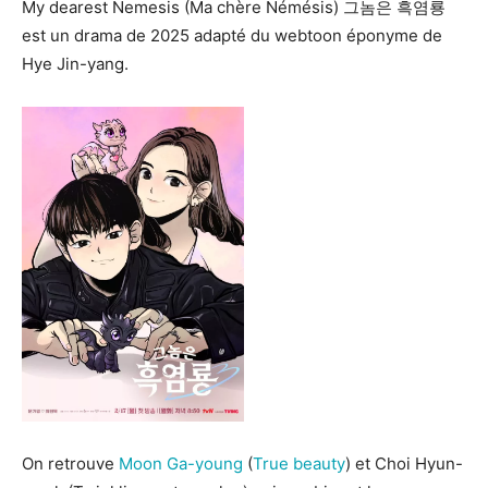
My dearest Nemesis (Ma chère Némésis) 그놈은 흑염룡
est un drama de 2025 adapté du webtoon éponyme de
Hye Jin-yang.
On retrouve
Moon Ga-young
(
True beauty
) et Choi Hyun-