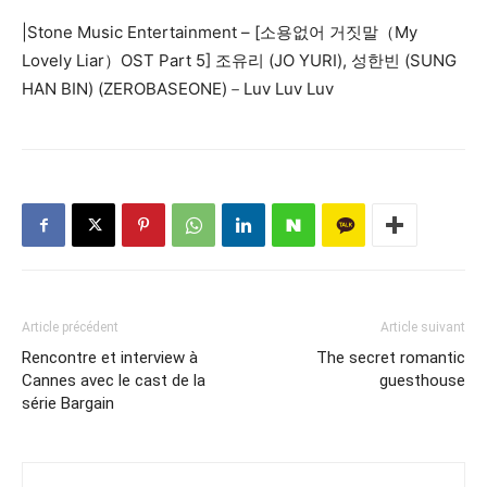
|Stone Music Entertainment – [소용없어 거짓말（My
Lovely Liar）OST Part 5] 조유리 (JO YURI), 성한빈 (SUNG
HAN BIN) (ZEROBASEONE)－Luv Luv Luv
Article précédent
Article suivant
Rencontre et interview à
The secret romantic
Cannes avec le cast de la
guesthouse
série Bargain