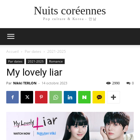
Nuits coréennes
Pop culture & Korea - 만남
Accueil
Par dates
2021-2025
Par dates
2021-2025
Romance
My lovely liar
Par
Nikki TERLON
-
14 octobre 2023
2990
0