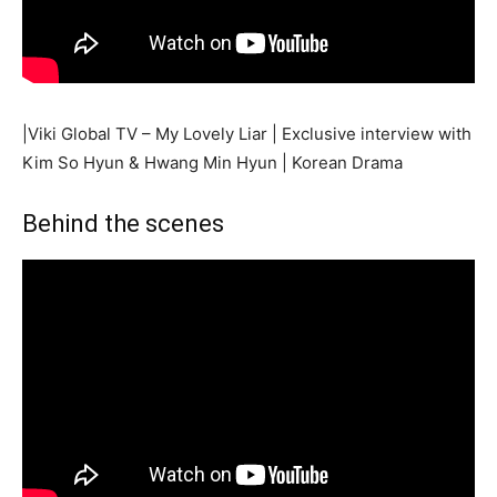
|Viki Global TV – My Lovely Liar | Exclusive interview with
Kim So Hyun & Hwang Min Hyun | Korean Drama
Behind the scenes