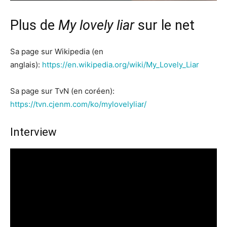
Plus de
My lovely liar
sur le net
Sa page sur Wikipedia (en
anglais):
https://en.wikipedia.org/wiki/My_Lovely_Liar
Sa page sur TvN (en coréen):
https://tvn.cjenm.com/ko/mylovelyliar/
Interview