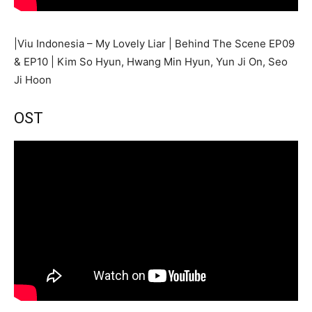
|Viu Indonesia – My Lovely Liar | Behind The Scene EP09
& EP10 | Kim So Hyun, Hwang Min Hyun, Yun Ji On, Seo
Ji Hoon
OST