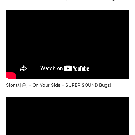
Sion(시온) – On Your Side – SUPER SOUND Bugs!