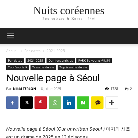
Nuits coréennes
Pop culture & Korea - 만남
Accueil
Par dates
2021-2025
Par dates
2021-2025
Derniers articles
PARK Bo-young 박보영
Top favoris ♥
Tranche de vie
Top tranche de vie
Nouvelle page à Séoul
Par
Nikki TERLON
-
8 juillet 2025
1728
2
Nouvelle page à Séoul
(
Our unwritten Seoul )
미지의 서울
est un drama de 2025 en 12 épisodes.