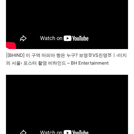
|[BHIND] 이 구역 마피아 짱은 누구? 보영🐰VS진영🍑ㅣ‹미지
의 서울› 포스터 촬영 비하인드 – BH Entertainment