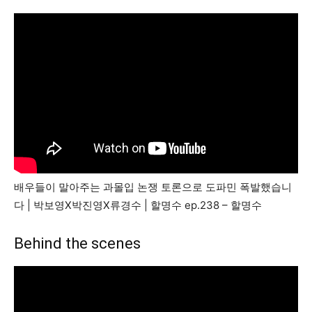
배우들이 말아주는 과몰입 논쟁 토론으로 도파민 폭발했습니
다 | 박보영X박진영X류경수 | 할명수 ep.238 – 할명수
Behind the scenes