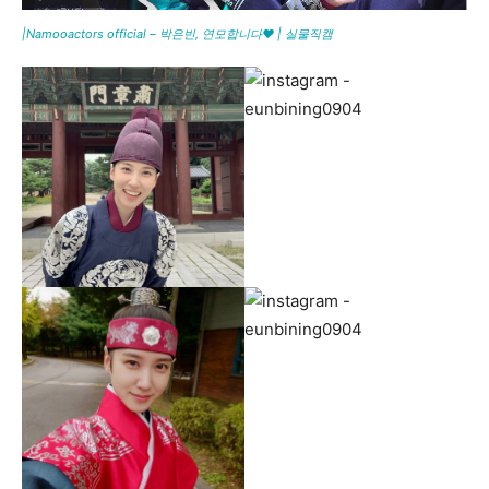
|Namooactors official – 박은빈, 연모합니다❤ | 실물직캠