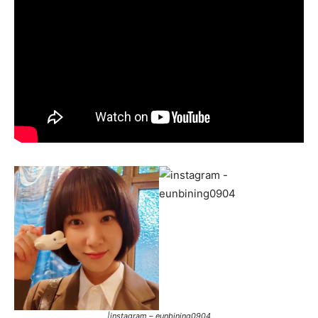
|instagram – eunbining0904