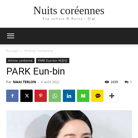
Nuits coréennes
Pop culture & Korea - 만남
Accueil
Artiste coréenne
Artiste coréenne
PARK Eun-bin 박은빈
PARK Eun-bin
Par
Nikki TERLON
-
6 août 2022
2439
1