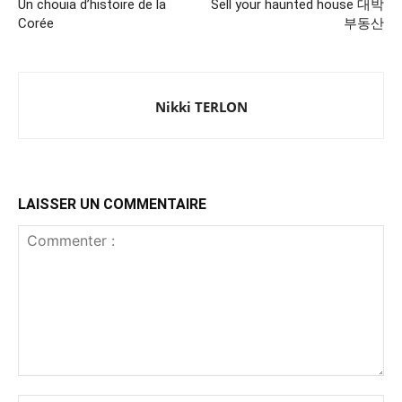
Un chouia d’histoire de la
Sell your haunted house 대박
Corée
부동산
Nikki TERLON
LAISSER UN COMMENTAIRE