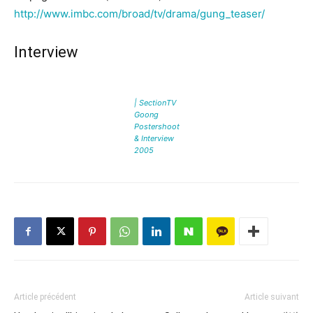
http://www.imbc.com/broad/tv/drama/gung_teaser/
Interview
| SectionTV
Goong
Postershoot
& Interview
2005
Article précédent
Article suivant