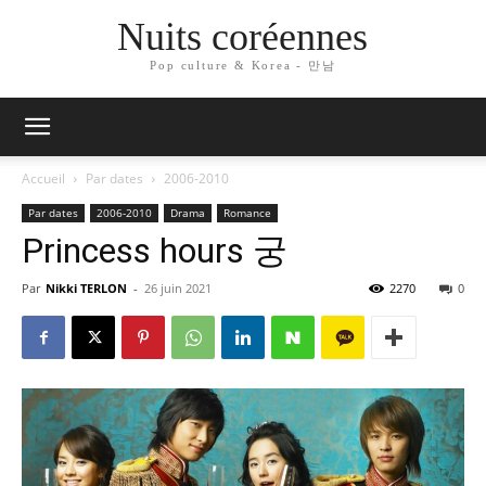
Nuits coréennes
Pop culture & Korea - 만남
Accueil
Par dates
2006-2010
Par dates
2006-2010
Drama
Romance
Princess hours 궁
Par
Nikki TERLON
-
26 juin 2021
2270
0