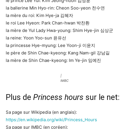
le prince Lee Yul: Kim Jeong-hoon 김정훈
la ballerine Min Hyo-rin: Cheon Soo-yeon 천수연
la mère du roi: Kim Hye-ja 김혜자
le roi Lee Hyeon: Park Chan-hwan 박찬환
la mère de Yul Lady Hwa-young: Shim Hye-jin 심상군
la reine: Yoon Yoo-sun 윤유선
la princesse Hye-myung: Lee Yoon-ji 이윤지
le père de Shin Chae-kyeong: Kang Nam-gil 강남길
la mère de Shin Chae-kyeong: Im Ye-jin 임예진
|
IMBC
Plus de
Princess hours
sur le net:
Sa page sur Wikipedia (en anglais):
https://en.wikipedia.org/wiki/Princess_Hours
Sa page sur IMBC (en coréen):