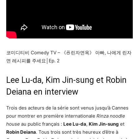
코미디티비 Comedy TV – 《🍜린자면옥》 아빠, 나에게 린자
면 레시피를 주세요│Ep. 2
Lee Lu-da, Kim Jin-sung et Robin
Deiana en interview
Trois des acteurs de la série sont venus jusqu’à Cannes
pour montrer en première internationale
Rinza noodle
house
au public français :
Lee Lu-da
,
Kim Jin-sung
et
Robin Deiana
. Tous trois sont très heureux d’être à