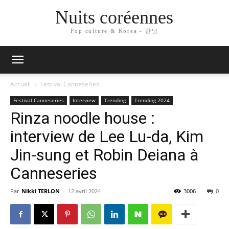
Nuits coréennes
Pop culture & Korea - 만남
Accueil
Festival Canneseries
Festival Canneseries
Interview
Trending
Trending 2024
Rinza noodle house :
interview de Lee Lu-da, Kim
Jin-sung et Robin Deiana à
Canneseries
Par
Nikki TERLON
-
12 avril 2024
3006
0