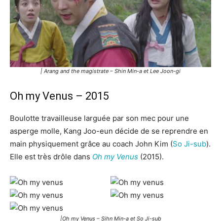
| Arang and the magistrate – Shin Min-a et Lee Joon-gi
Oh my Venus – 2015
Boulotte travailleuse larguée par son mec pour une
asperge molle, Kang Joo-eun décide de se reprendre en
main physiquement grâce au coach John Kim (
So Ji-sub
).
Elle est très drôle dans
Oh my Venus
(2015).
|Oh my Venus – Sihn Min-a et So Ji-sub