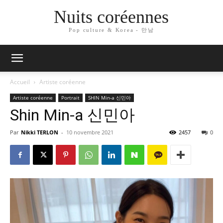
Nuits coréennes
Pop culture & Korea - 만남
Accueil
Artiste coréenne
Artiste coréenne
Portrait
SHIN Min-a 신민아
Shin Min-a 신민아
Par
Nikki TERLON
-
10 novembre 2021
2457
0