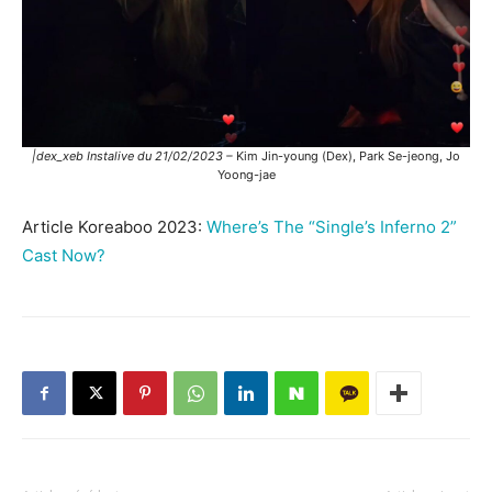
|dex_xeb Instalive du 21/02/2023 –
Kim Jin-young (Dex), Park Se-jeong, Jo
Yoong-jae
Article Koreaboo 2023:
Where’s The “Single’s Inferno 2”
Cast Now?