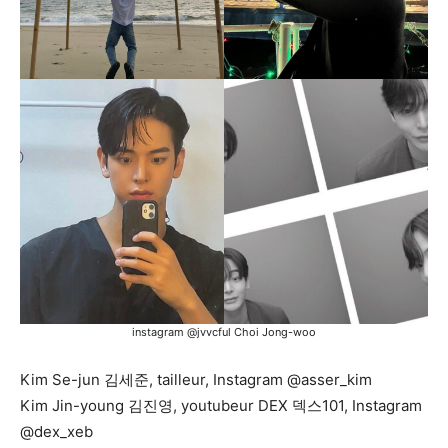
instagram @jvvcful Choi Jong-woo
Kim Se-jun 김세준, tailleur, Instagram @asser_kim
Kim Jin-young 김진영, youtubeur DEX 덱스101, Instagram
@dex_xeb