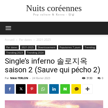
Nuits coréennes
Pop culture & Korea - 만남
Accueil
Par dates
2021-2025
Par dates
2021-2025
Divertissement
Populaires 7 jours
Trending
Trending 2023
Trending 2024
Single’s inferno 솔로지옥
saison 2 (Sauve qui pécho 2)
Par
Nikki TERLON
-
24 février 2023
3130
0