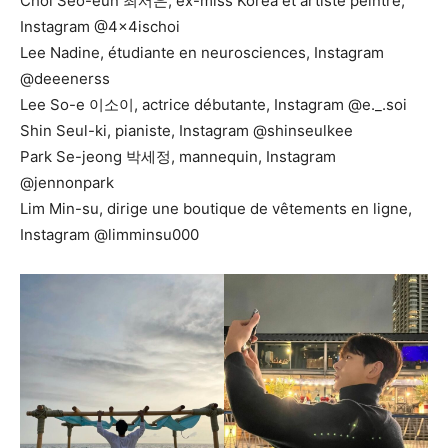
Choi Seo-eun 최서은, ex-miss Korea et artiste peintre,
Instagram @4x4ischoi
Lee Nadine, étudiante en neurosciences, Instagram
@deeenerss
Lee So-e 이소이, actrice débutante, Instagram @e._.soi
Shin Seul-ki, pianiste, Instagram @shinseulkee
Park Se-jeong 박세정, mannequin, Instagram
@jennonpark
Lim Min-su, dirige une boutique de vêtements en ligne,
Instagram @limminsu000