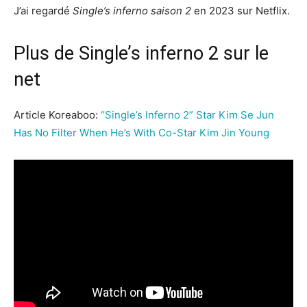
J’ai regardé
Single’s inferno saison 2
en 2023 sur Netflix.
Plus de Single’s inferno 2 sur le
net
Article Koreaboo:
“Single’s Inferno 2” Star Kim Se Jun
Has No Filter When He’s With Co-Star Kim Jin Young