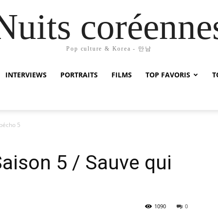
Nuits coréenne
Pop culture & Korea - 만남
INTERVIEWS
PORTRAITS
FILMS
TOP FAVORIS
T
 pécho 5
Saison 5 / Sauve qui
1090
0