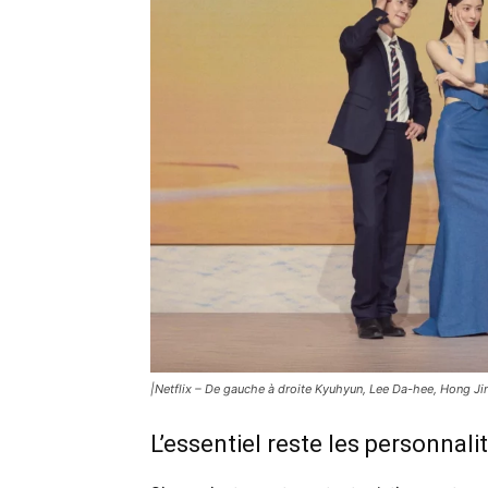
|Netflix – De gauche à droite Kyuhyun, Lee Da-hee, Hong Ji
L’essentiel reste les personnali