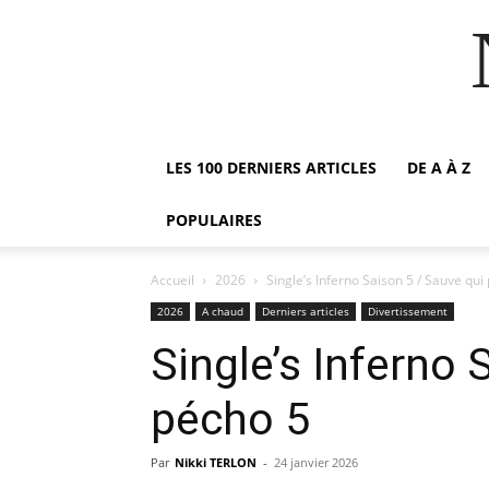
LES 100 DERNIERS ARTICLES
DE A À Z
POPULAIRES
Accueil
2026
Single’s Inferno Saison 5 / Sauve qui
2026
A chaud
Derniers articles
Divertissement
Single’s Inferno 
pécho 5
Par
Nikki TERLON
-
24 janvier 2026