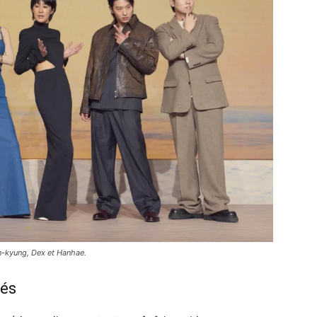
n-kyung, Dex et Hanhae.
tés