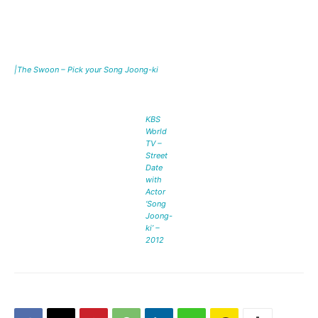
|The Swoon – Pick your Song Joong-ki
KBS
World
TV –
Street
Date
with
Actor
‘Song
Joong-
ki’ –
2012