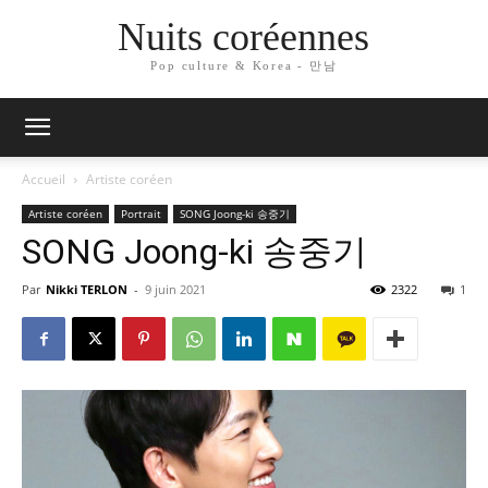
Nuits coréennes
Pop culture & Korea - 만남
Accueil
Artiste coréen
Artiste coréen
Portrait
SONG Joong-ki 송중기
SONG Joong-ki 송중기
Par
Nikki TERLON
-
9 juin 2021
2322
1