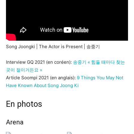
Song Joongki | The Actor is Present | 송중기
Interview GQ 2021 (en coréen):
송중기 « 힘들 때마다 찾는
곳이 절이거든요 »
Article Soompi 2021 (en anglais):
9 Things You May Not
Have Known About Song Joong Ki
En photos
Arena