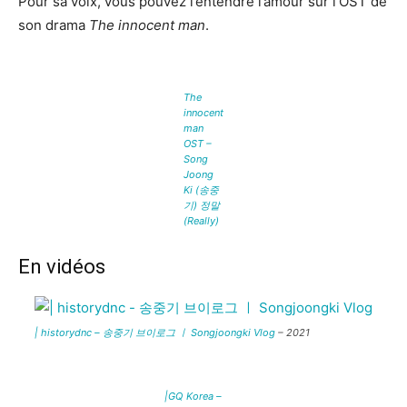
Pour sa voix, vous pouvez l’entendre l’amour sur l’OST de
son drama
The innocent man
.
The
innocent
man
OST –
Song
Joong
Ki (송중
기) 정말
(Really)
En vidéos
| historydnc – 송중기 브이로그 ㅣ Songjoongki Vlog
– 2021
|GQ Korea –