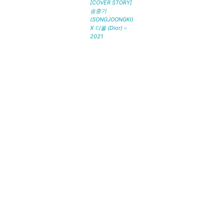
[COVER STORY]
송중기
(SONGJOONGKI)
X 디올 (Dior) –
2021