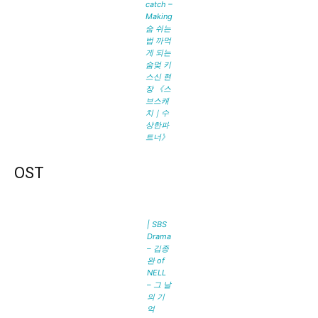
catch –
Making
숨 쉬는
법 까먹
게 되는
숨멎 키
스신 현
장 《스
브스캐
치｜수
상한파
트너》
OST
| SBS
Drama
– 김종
완 of
NELL
– 그 날
의 기
억