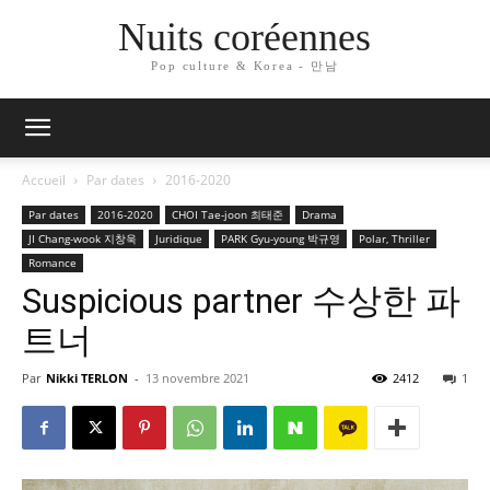
Nuits coréennes
Pop culture & Korea - 만남
Accueil
Par dates
2016-2020
Par dates
2016-2020
CHOI Tae-joon 최태준
Drama
JI Chang-wook 지창욱
Juridique
PARK Gyu-young 박규영
Polar, Thriller
Romance
Suspicious partner 수상한 파
트너
Par
Nikki TERLON
-
13 novembre 2021
2412
1