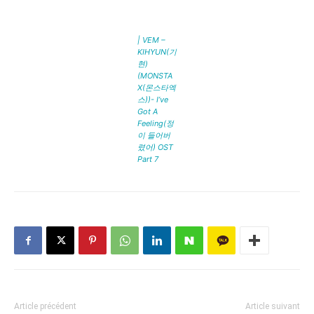
| VEM –
KIHYUN(기
현)
(MONSTA
X(몬스타엑
스))- I’ve
Got A
Feeling(정
이 들어버
렸어) OST
Part 7
Article précédent
Article suivant