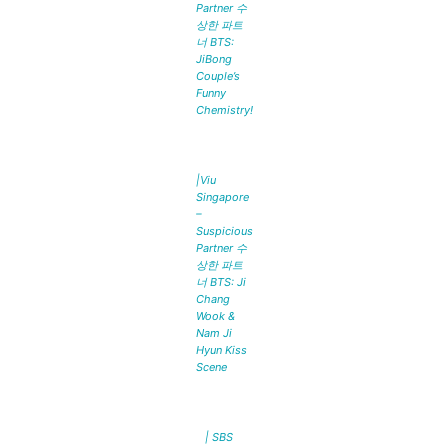
Partner 수
상한 파트
너 BTS:
JiBong
Couple’s
Funny
Chemistry!
|Viu
Singapore
–
Suspicious
Partner 수
상한 파트
너 BTS: Ji
Chang
Wook &
Nam Ji
Hyun Kiss
Scene
| SBS