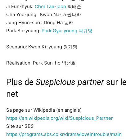
Ji Eun-hyuk:
Choi Tae-joon
최태준
Cha Yoo-jung: Kwon Na-ra 권나라
Jung Hyun-soo : Dong Ha 동하
Park So-young:
Park Gyu-young 박규영
Scénario: Kwon Ki-young 권기영
Réalisation: Park Sun-ho 박선호
Plus de
Suspicious partner
sur le
net
Sa page sur Wikipedia (en anglais)
https://en.wikipedia.org/wiki/Suspicious_Partner
Site sur SBS
https://programs.sbs.co.kr/drama/loveintrouble/main