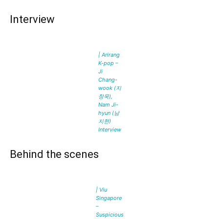
Interview
| Arirang
K-pop –
Ji
Chang-
wook (지
창욱),
Nam Ji-
hyun (남
지현)
Interview
Behind the scenes
| Viu
Singapore
–
Suspicious