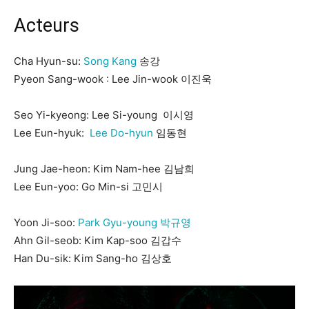
Acteurs
Cha Hyun-su:
Song Kang
송강
Pyeon Sang-wook : Lee Jin-wook 이진욱
Seo Yi-kyeong: Lee Si-young 이시영
Lee Eun-hyuk:
Lee Do-hyun
임동현
Jung Jae-heon: Kim Nam-hee 김남희
Lee Eun-yoo: Go Min-si 고민시
Yoon Ji-soo:
Park Gyu-young 박규영
Ahn Gil-seob: Kim Kap-soo 김갑수
Han Du-sik: Kim Sang-ho 김상호