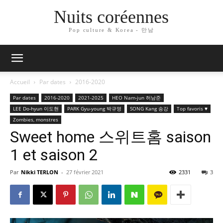
Nuits coréennes
Pop culture & Korea - 만남
Accueil
Par dates
2016-2020
Par dates
2016-2020
2021-2025
HEO Nam-jun 허남준
LEE Do-hyun 이도현
PARK Gyu-young 박규영
SONG Kang 송강
Top favoris ♥
Zombies, monstres
Sweet home 스위트홈 saison
1 et saison 2
Par
Nikki TERLON
-
27 février 2021
2331
3