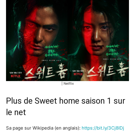
| Netflix
Plus de Sweet home saison 1 sur
le net
Sa page sur Wikipedia (en anglais):
https://bit.ly/3Cj8IDj