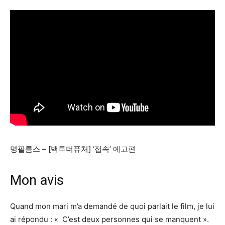
명필름스 – [백투더퓨처] ‘접속’ 예고편
Mon avis
Quand mon mari m’a demandé de quoi parlait le film, je lui
ai répondu : « C’est deux personnes qui se manquent ».