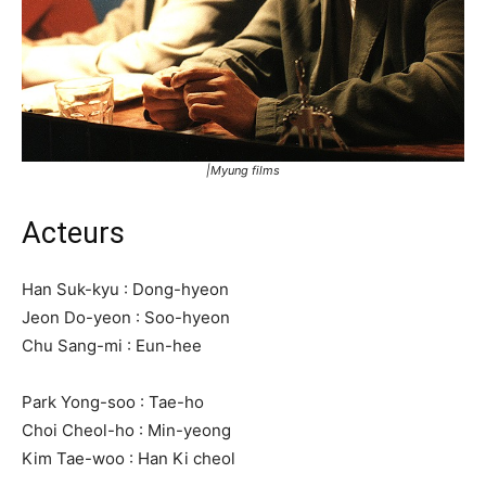
|Myung films
Acteurs
Han Suk-kyu : Dong-hyeon
Jeon Do-yeon : Soo-hyeon
Chu Sang-mi : Eun-hee
Park Yong-soo : Tae-ho
Choi Cheol-ho : Min-yeong
Kim Tae-woo : Han Ki cheol