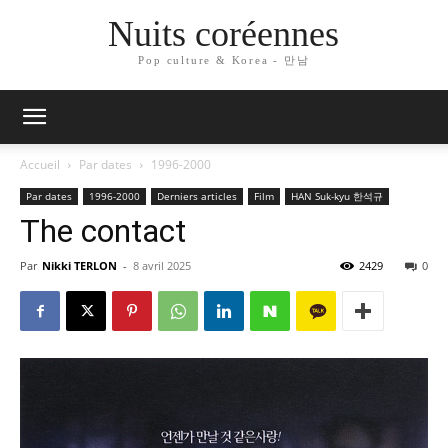
Nuits coréennes
Pop culture & Korea - 만남
Accueil
Par dates
1996-2000
Par dates
1996-2000
Derniers articles
Film
HAN Suk-kyu 한석규
The contact
Par
Nikki TERLON
-
8 avril 2025
2429
0