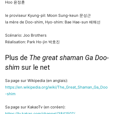
Hoo 윤정훈
le proviseur Kyung-pil: Moon Sung-keun 문성근
la mère de Doo-shim, Hyo-shim: Bae Hae-sun 배해선
Scénario: Joo Brothers
Réalisation: Park Ho-jin 박호진
Plus de
The great shaman Ga Doo-
shim
sur le net
Sa page sur Wikipedia (en anglais):
https://en.wikipedia.org/wiki/The_Great_Shaman_Ga_Doo
-shim
Sa page sur KakaoTv (en coréen):
https://tv.kakao.com/channel/3841507/