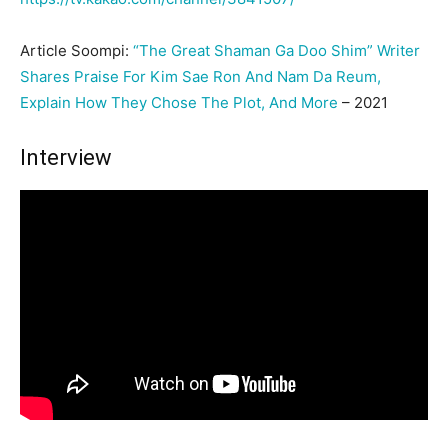
Article Soompi:
“The Great Shaman Ga Doo Shim” Writer
Shares Praise For Kim Sae Ron And Nam Da Reum,
Explain How They Chose The Plot, And More
– 2021
Interview