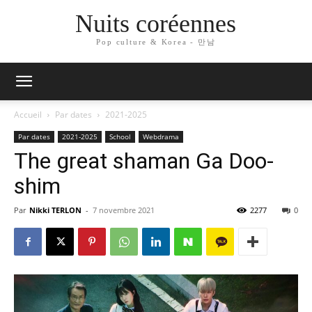
Nuits coréennes
Pop culture & Korea - 만남
Accueil
Par dates
2021-2025
Par dates
2021-2025
School
Webdrama
The great shaman Ga Doo-
shim
Par
Nikki TERLON
-
7 novembre 2021
2277
0