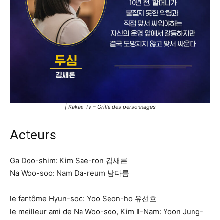
| Kakao Tv – Grille des personnages
Acteurs
Ga Doo-shim: Kim Sae-ron 김새론
Na Woo-soo: Nam Da-reum 남다름
le fantôme Hyun-soo: Yoo Seon-ho 유선호
le meilleur ami de Na Woo-soo, Kim Il-Nam: Yoon Jung-