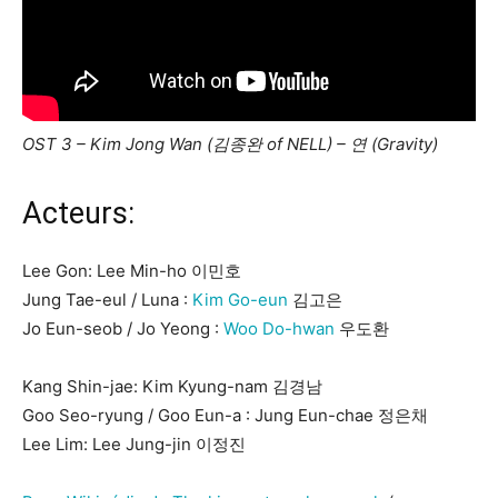
OST 3 – Kim Jong Wan (김종완 of NELL) – 연 (Gravity)
Acteurs:
Lee Gon: Lee Min-ho 이민호
Jung Tae-eul / Luna :
Kim Go-eun
김고은
Jo Eun-seob / Jo Yeong :
Woo Do-hwan
우도환
Kang Shin-jae: Kim Kyung-nam 김경남
Goo Seo-ryung / Goo Eun-a : Jung Eun-chae 정은채
Lee Lim: Lee Jung-jin 이정진