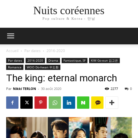
Nuits coréennes
Pop culture & Korea - 만남
Accueil
Par dates
2016-2020
Par dates
2016-2020
Drama
Fantastique, SF
KIM Go-eun 김고은
Romance
WOO Do-hwan 우도환
The king: eternal monarch
Par
Nikki TERLON
-
30 août 2020
2277
0