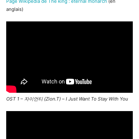
Page Wikipédia de The king : eternal monarch
(en
anglais)
OST 1 – 자이언티 (Zion.T) – I Just Want To Stay With You