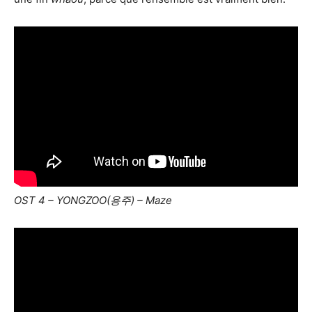
OST 4 – YONGZOO(용주) – Maze