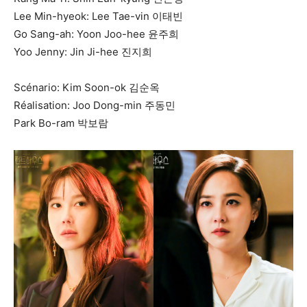
Lee Min-hyeok: Lee Tae-vin 이태빈
Go Sang-ah: Yoon Joo-hee 윤주희
Yoo Jenny: Jin Ji-hee 진지희
Scénario: Kim Soon-ok 김순옥
Réalisation: Joo Dong-min 주동민
Park Bo-ram 박보람