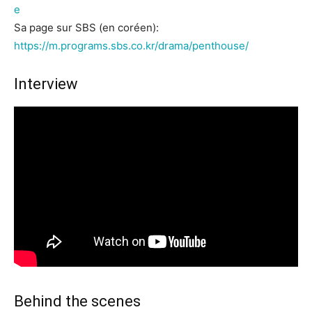
e
Sa page sur SBS (en coréen):
https://m.programs.sbs.co.kr/drama/penthouse/
Interview
Behind the scenes