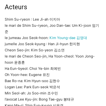
Acteurs
Shim Su-ryeon : Lee Ji-ah 이지아
le mari de Shim Su-ryeon, Joo Dan-tae: Um Ki-joon 엄기
준
le jumeau Joo Seok-hoon:
Kim Young-dae 김영대
jumelle Joo Seok-kyung : Han Ji-hyun 한지현
Cheon Seo-jin: Kim So-yeon 김소연
le mari de Cheon Seo-jin, Ha Yoon-cheol: Yoon Jong-
hoon 윤종훈
Ha Eun-byeol: Choi Ye-bin 최예빈
Oh Yoon-hee: Eugene 유진
Bae Ro-na: Kim Hyun-soo 김현수
Logan Lee: Park Eun-seok 박은석
Min Seol-ah: Jo Soo-min 조수민
l’avocat Lee Kyu-jin: Bong Tae-gyu 봉태규
Kang Ma-ri: Shin Eun-kyung 신은경