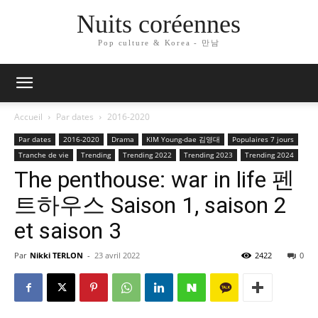
Nuits coréennes
Pop culture & Korea - 만남
Accueil
Par dates
2016-2020
Par dates
2016-2020
Drama
KIM Young-dae 김영대
Populaires 7 jours
Tranche de vie
Trending
Trending 2022
Trending 2023
Trending 2024
The penthouse: war in life 펜
트하우스 Saison 1, saison 2
et saison 3
Par
Nikki TERLON
-
23 avril 2022
2422
0