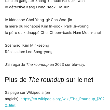
l’ancien gangster Zhang Yishuai: Park Ji-hwan
le détective Kang Hong-seok: Ha Jun
le kidnappé Choi Yong-gi: Cha Woo-jin
la mère du kidnappé Kim In-sook: Park Ji-young
le père du kidnappé Choi Choon-baek: Nam Moon-chul
Scénario: Kim Min-seong
Réalisation: Lee Sang-yong
J’ai regardé
The roundup
en 2023 sur blu-ray.
Plus de
The roundup
sur le net
Sa page sur Wikipedia (en
anglais):
https://en.wikipedia.org/wiki/The_Roundup_(202
2_film)