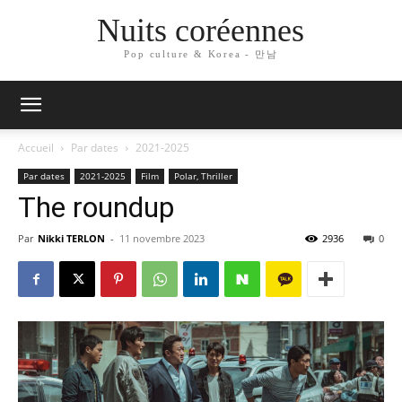
Nuits coréennes
Pop culture & Korea - 만남
Accueil
Par dates
2021-2025
Par dates
2021-2025
Film
Polar, Thriller
The roundup
Par
Nikki TERLON
-
11 novembre 2023
2936
0