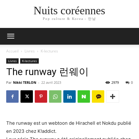
Nuits coréennes
Pop culture & Korea - 만남
Accueil
Livres
K-lectures
Livres
K-lectures
The runway 런웨이
Par
Nikki TERLON
-
22 avril 2023
2979
0
The runway est un webtoon de Hirachell et Nokdu publié
en 2023 chez K!addict.