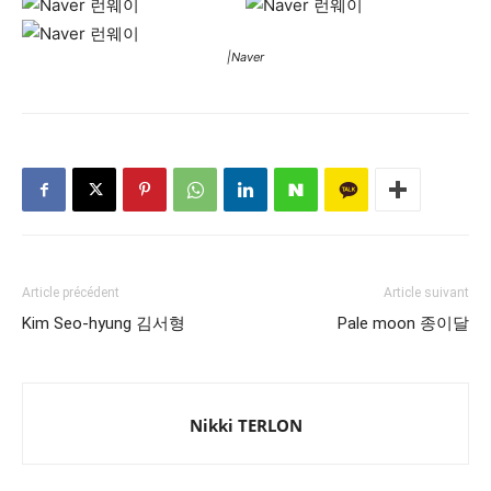
|Naver
Article précédent
Article suivant
Kim Seo-hyung 김서형
Pale moon 종이달
Nikki TERLON